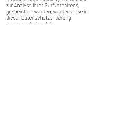
zur Analyse Ihres Surfverhaltens)
gespeichert werden, werden diese in
dieser Datenschutzerklärung
gesondert behandelt.
Kontaktformular
Wenn Sie uns per Kontaktformular
Anfragen zukommen lassen, werden
Ihre Angaben aus dem
Anfrageformular inklusive der von
Ihnen dort angegebenen Kontaktdaten
zwecks Bearbeitung der Anfrage
und für den Fall von Anschlussfragen
bei uns gespeichert. Diese Daten
geben wir nicht ohne Ihre
Einwilligung weiter. Die Verarbeitung
der in das Kontaktformular
eingegebenen Daten erfolgt somit
ausschließlich auf
Grundlage Ihrer Einwilligung (Art. 6
Abs. 1 lit. a DSGVO). Sie können diese
Einwilligung jederzeit widerrufen.