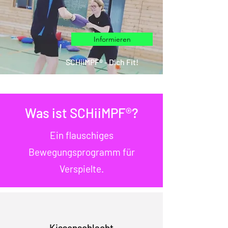
Informieren
SCHiiMPF® - Dich Fit!
Was ist SCHiiMPF®?
Ein flauschiges
Bewegungsprogramm für
Verspielte.
Kissenschlacht